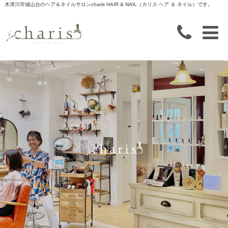
木津川市城山台のヘア＆ネイルサロン
charis HAIR & NAIL（カリス ヘア ＆ ネイル）です。